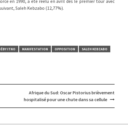
force en 1990, a été réélu en avril dès le premier tour avec
rsuivant, Saleh Kebzabo (12,77%).
DÉBY ITNO
MANIFESTATION
OPPOSITION
SALEH KEBZABO
Afrique du Sud: Oscar Pistorius brièvement
hospitalisé pour une chute dans sa cellule