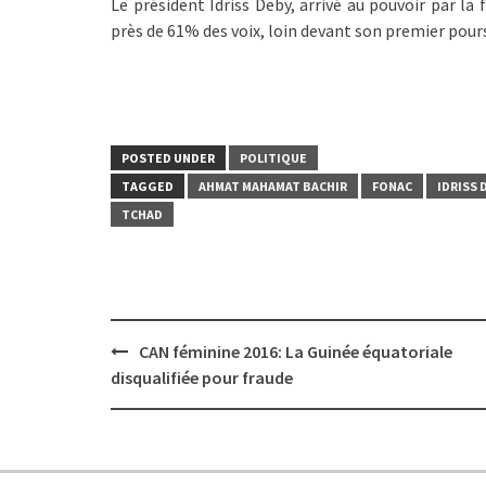
Le président Idriss Deby, arrivé au pouvoir par la 
près de 61% des voix, loin devant son premier pou
POSTED UNDER
POLITIQUE
TAGGED
AHMAT MAHAMAT BACHIR
FONAC
IDRISS 
TCHAD
Post
CAN féminine 2016: La Guinée équatoriale
navigation
disqualifiée pour fraude