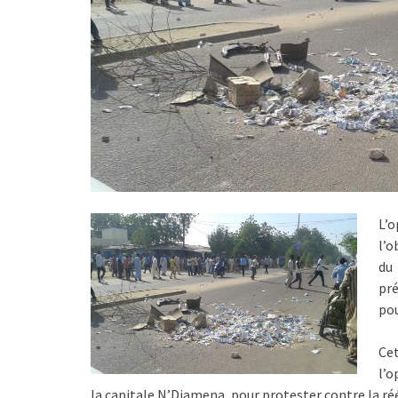
L’
l’o
du 
pré
po
Cet
l’o
la capitale N’Djamena, pour protester contre la ré