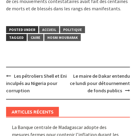
de ces mouvements contestataires avait fait des centaines
de morts et de blessés dans les rangs des manifestants.
POSTED UNDER
ACCUEIL
POLITIQUE
TAGGED
CAIRE
HOSNI MOUBARAK
Post
Les pétroliers Shell et Eni
Le maire de Dakar entendu
navigation
inculpés au Nigeria pour
ce lundi pour détournement
corruption
de fonds publics
ARTICLES RÉCENTS
La Banque centrale de Madagascar adopte des
mesures fermes pour contenir l’inflation durant les