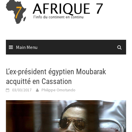
Skip
to
content
Main Menu
L’ex-président égyptien Moubarak
acquitté en Cassation
03/03/2017
Philippe Omotundo