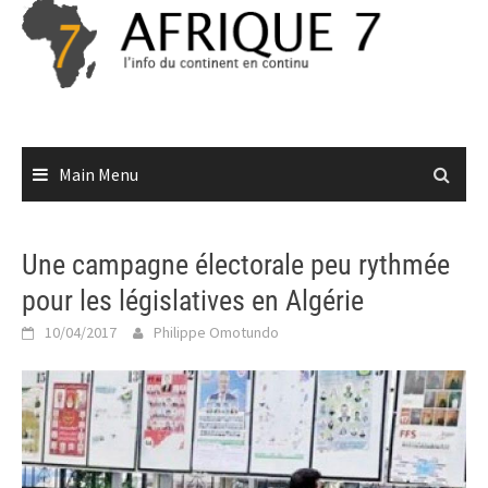
Skip
to
content
Main Menu
Une campagne électorale peu rythmée
pour les législatives en Algérie
10/04/2017
Philippe Omotundo