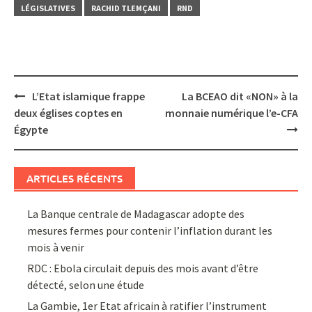
LÉGISLATIVES
RACHID TLEMÇANI
RND
Post
L’Etat islamique frappe
La BCEAO dit «NON» à la
navigation
deux églises coptes en
monnaie numérique l’e-CFA
Égypte
ARTICLES RÉCENTS
La Banque centrale de Madagascar adopte des
mesures fermes pour contenir l’inflation durant les
mois à venir
RDC : Ebola circulait depuis des mois avant d’être
détecté, selon une étude
La Gambie, 1er Etat africain à ratifier l’instrument