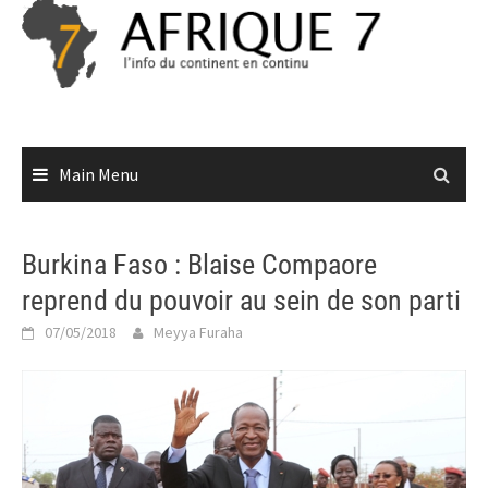
Skip
to
content
Main Menu
Burkina Faso : Blaise Compaore
reprend du pouvoir au sein de son parti
07/05/2018
Meyya Furaha