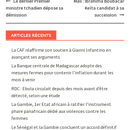
Post
Le dernier Premier
Mali : Ibrahima Boubacar
navigation
ministre tchadien dépose sa
Keïta candidat à sa
démission
succession
ARTICLES RÉCENTS
La CAF réaffirme son soutien à Gianni Infantino en
avançant ses arguments
La Banque centrale de Madagascar adopte des
mesures fermes pour contenir l’inflation durant les
mois à venir
RDC : Ebola circulait depuis des mois avant d’être
détecté, selon une étude
La Gambie, 1er Etat africain à ratifier l’instrument
phare panafricain dédié aux violences contre les
femmes
Le Sénégal et la Gambie concluent un accord définitif