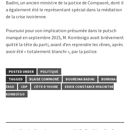
Badini, un ancien ministre de la justice de Compaoré, dont il
a également été le représentant spécial dans la médiation
de la crise ivoirienne.
Poursuivi pour son implication présumée dans le putsch
manqué en septembre 2015, M. Komboïgo avait brièvement
quitté la tête du parti, avant d’en reprendre les rênes, après
avoir été « totalement blanchi », par la justice.
POSTED UNDER
POLITIQUE
TAGGED
BLAISE COMPAORÉ
BOUREIMA BADINI
BURKINA-
FASO
CDP
CÔTE D’IVOIRE
EDDIE CONSTANCE HYACINTHE
KOMBOÏGO