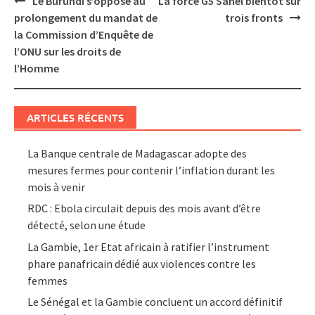
Le Burundi s’oppose au
La force G5 Sahel bientôt sur
navigation
prolongement du mandat de
trois fronts
la Commission d’Enquête de
l’ONU sur les droits de
l’Homme
ARTICLES RÉCENTS
La Banque centrale de Madagascar adopte des
mesures fermes pour contenir l’inflation durant les
mois à venir
RDC : Ebola circulait depuis des mois avant d’être
détecté, selon une étude
La Gambie, 1er Etat africain à ratifier l’instrument
phare panafricain dédié aux violences contre les
femmes
Le Sénégal et la Gambie concluent un accord définitif