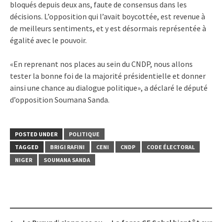
bloqués depuis deux ans, faute de consensus dans les
décisions. L’opposition qui l’avait boycottée, est revenue à
de meilleurs sentiments, et y est désormais représentée à
égalité avec le pouvoir.
«En reprenant nos places au sein du CNDP, nous allons
tester la bonne foi de la majorité présidentielle et donner
ainsi une chance au dialogue politique», a déclaré le député
d’opposition Soumana Sanda.
POSTED UNDER
POLITIQUE
TAGGED
BRIGI RAFINI
CENI
CNDP
CODE ÉLECTORAL
NIGER
SOUMANA SANDA
Post