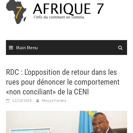
Skip
to
content
Main Menu
RDC : L’opposition de retour dans les
rues pour dénoncer le comportement
«non conciliant» de la CENI
12/10/2018
Meyya Furaha