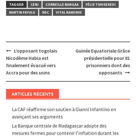
TAGGED
CENI
CORNEILLE NANGAA
FÉLIX TSHISEKEDI
MARTIN FAYULU
RDC
VITAL KAMERHE
Post
L’opposant togolais
Guinée Equatoriale:Grâce
navigation
Nicodème Habia est
présidentielle pour 81
finalement évacué vers
prisonniers dont des
Accra pour des soins
opposants
ARTICLES RÉCENTS
La CAF réaffirme son soutien à Gianni Infantino en
avançant ses arguments
La Banque centrale de Madagascar adopte des
mesures fermes pour contenir l’inflation durant les