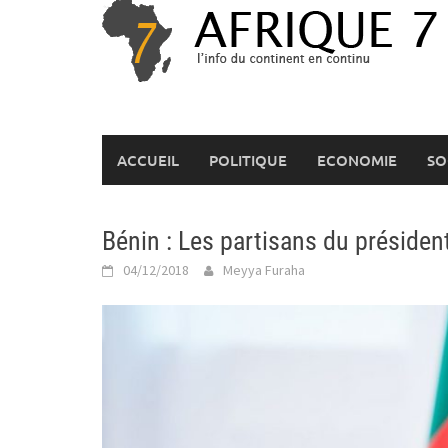
Skip
to
content
ACCUEIL
POLITIQUE
ECONOMIE
SO
Bénin : Les partisans du présiden
04/12/2018
Meyya Furaha