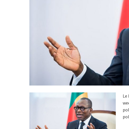
Le 
wee
pol
pol