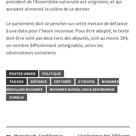
président de l’Assemblée nationale est originaire, et qui
auraient alimenté la colère de ce dernier.
Le parlement doit se pencher sur cette motion de défiance
à une date pour l’heure inconnue. Pour être adopté, le texte
doit être voté par deux tiers des députés, soit au moins 184,
un nombre difficilement atteignable, selon les
observateurs somaliens.
POSTED UNDER
POLITIQUE
TAGGED
DÉFIANCE
ERYTHRÉE
ETHIOPIE
MOHAMED
ABDULLAHI MOHAMED
MOHAMED MURSAL SHEIK ABDIRAHMAN
SOMALIE
Post
Marrakech-Conférence
L’opérateur des Télécom