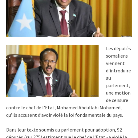
Les députés
somaliens
viennent
d’introduire
au
parlement,
une motion
de censure
contre le chef de l’Etat, Mohamed Abdullahi Mohamed,
qu’ils accusent d’avoir violé la loi fondamentale du pays.
Dans leur texte soumis au parlement pour adoption, 92
députés (sur 275) estiment que le chef de l’Etat «a violé la