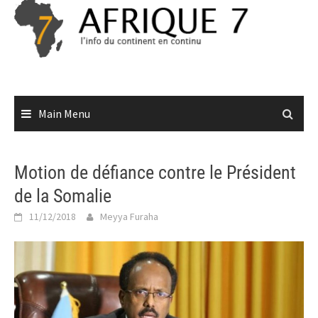
Skip
to
content
Main Menu
Motion de défiance contre le Président
de la Somalie
11/12/2018
Meyya Furaha