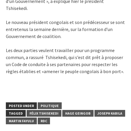
d’un Gouvernement », a expliqué hier le président
Tshisekedi.
Le nouveau président congolais et son prédécesseur se sont
entretenus la semaine dernière, sur la formation d’un
Gouvernement de coalition.
Les deux parties veulent travailler pour un programme
commun, a rassuré Tshisekedi, qui s’est dit prêt à proposer
un Code de conduite à ses partenaires pour respecter les
règles établies et «amener le peuple congolais à bon port».
POSTED UNDER
POLITIQUE
TAGGED
FÉLIX TSHISEKEDI
HAGE GEINGOB
JOSEPH KABILA
MARTIN FAYULU
RDC