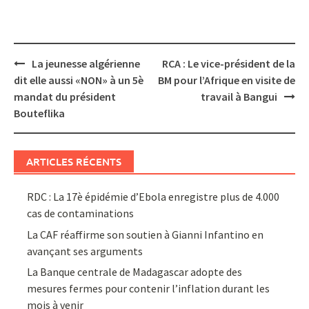
Post
La jeunesse algérienne
RCA : Le vice-président de la
navigation
dit elle aussi «NON» à un 5è
BM pour l’Afrique en visite de
mandat du président
travail à Bangui
Bouteflika
ARTICLES RÉCENTS
RDC : La 17è épidémie d’Ebola enregistre plus de 4.000
cas de contaminations
La CAF réaffirme son soutien à Gianni Infantino en
avançant ses arguments
La Banque centrale de Madagascar adopte des
mesures fermes pour contenir l’inflation durant les
mois à venir