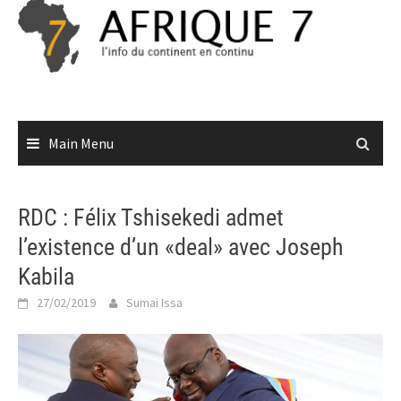
Skip
to
content
Main Menu
RDC : Félix Tshisekedi admet
l’existence d’un «deal» avec Joseph
Kabila
27/02/2019
Sumai Issa