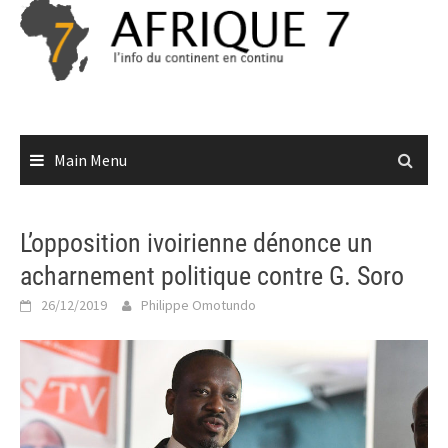
Skip
to
content
Main Menu
L’opposition ivoirienne dénonce un
acharnement politique contre G. Soro
26/12/2019
Philippe Omotundo