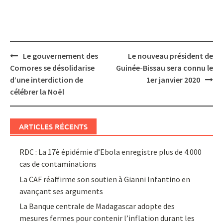
Post
Le gouvernement des
Le nouveau président de
navigation
Comores se désolidarise
Guinée-Bissau sera connu le
d’une interdiction de
1er janvier 2020
célébrer la Noël
ARTICLES RÉCENTS
RDC : La 17è épidémie d’Ebola enregistre plus de 4.000
cas de contaminations
La CAF réaffirme son soutien à Gianni Infantino en
avançant ses arguments
La Banque centrale de Madagascar adopte des
mesures fermes pour contenir l’inflation durant les