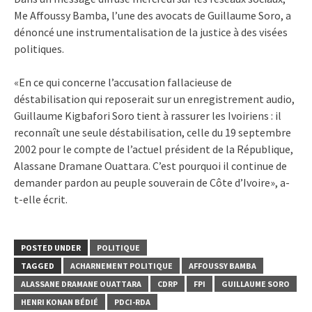
Me Affoussy Bamba, l’une des avocats de Guillaume Soro, a
dénoncé une instrumentalisation de la justice à des visées
politiques.
«En ce qui concerne l’accusation fallacieuse de
déstabilisation qui reposerait sur un enregistrement audio,
Guillaume Kigbafori Soro tient à rassurer les Ivoiriens : il
reconnaît une seule déstabilisation, celle du 19 septembre
2002 pour le compte de l’actuel président de la République,
Alassane Dramane Ouattara. C’est pourquoi il continue de
demander pardon au peuple souverain de Côte d’Ivoire», a-
t-elle écrit.
POSTED UNDER
POLITIQUE
TAGGED
ACHARNEMENT POLITIQUE
AFFOUSSY BAMBA
ALASSANE DRAMANE OUATTARA
CDRP
FPI
GUILLAUME SORO
HENRI KONAN BÉDIÉ
PDCI-RDA