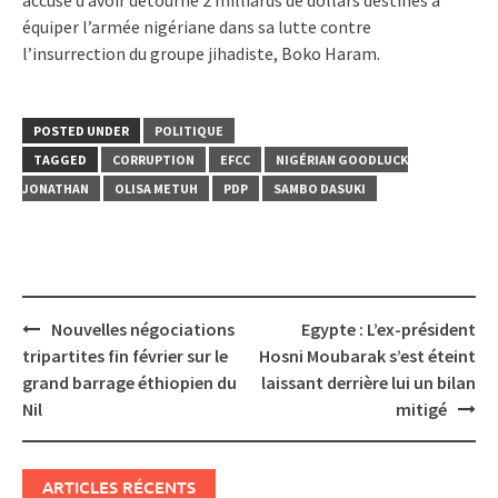
équiper l’armée nigériane dans sa lutte contre
l’insurrection du groupe jihadiste, Boko Haram.
POSTED UNDER
POLITIQUE
TAGGED
CORRUPTION
EFCC
NIGÉRIAN GOODLUCK
JONATHAN
OLISA METUH
PDP
SAMBO DASUKI
Post
Nouvelles négociations
Egypte : L’ex-président
navigation
tripartites fin février sur le
Hosni Moubarak s’est éteint
grand barrage éthiopien du
laissant derrière lui un bilan
Nil
mitigé
ARTICLES RÉCENTS