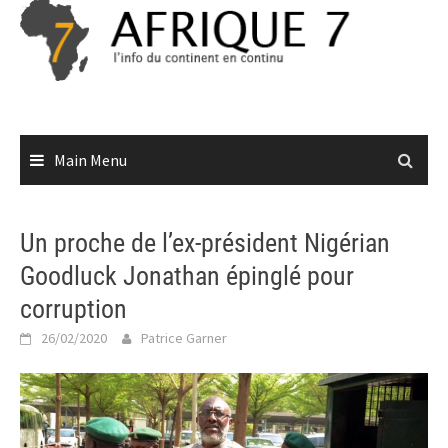
Skip
to
content
Main Menu
Un proche de l’ex-président Nigérian
Goodluck Jonathan épinglé pour
corruption
26/02/2020
Patrice Garner