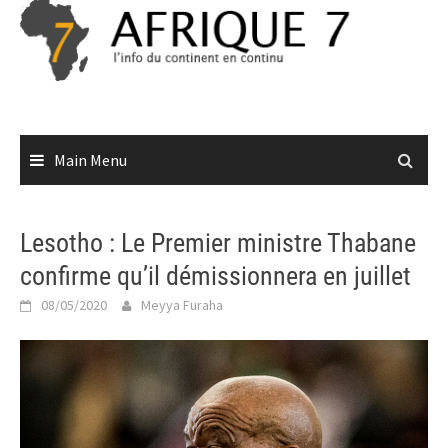
Skip
to
content
Main Menu
Lesotho : Le Premier ministre Thabane
confirme qu’il démissionnera en juillet
08/05/2020
Meyya Furaha