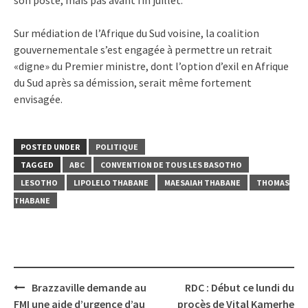
Sur médiation de l’Afrique du Sud voisine, la coalition
gouvernementale s’est engagée à permettre un retrait
«digne» du Premier ministre, dont l’option d’exil en Afrique
du Sud après sa démission, serait même fortement
envisagée.
POSTED UNDER
POLITIQUE
TAGGED
ABC
CONVENTION DE TOUS LES BASOTHO
LESOTHO
LIPOLELO THABANE
MAESAIAH THABANE
THOMAS
THABANE
Post
Brazzaville demande au
RDC : Début ce lundi du
navigation
FMI une aide d’urgence d’au
procès de Vital Kamerhe