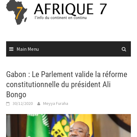
Skip
to
content
Main Menu
Gabon : Le Parlement valide la réforme
constitutionnelle du président Ali
Bongo
30/12/2020
Meyya Furaha