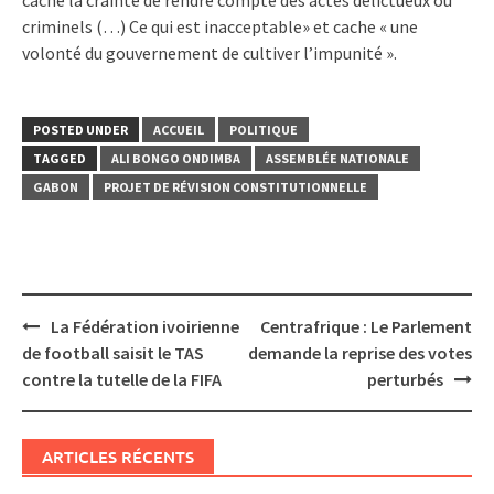
criminels (…) Ce qui est inacceptable» et cache « une
volonté du gouvernement de cultiver l’impunité ».
POSTED UNDER
ACCUEIL
POLITIQUE
TAGGED
ALI BONGO ONDIMBA
ASSEMBLÉE NATIONALE
GABON
PROJET DE RÉVISION CONSTITUTIONNELLE
Post
La Fédération ivoirienne
Centrafrique : Le Parlement
navigation
de football saisit le TAS
demande la reprise des votes
contre la tutelle de la FIFA
perturbés
ARTICLES RÉCENTS