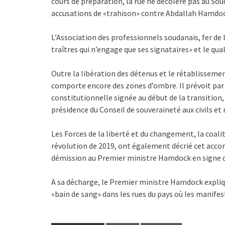
cours de préparation, la rue ne décolère pas au So
accusations de «trahison» contre Abdallah Hamdoc
L’Association des professionnels soudanais, fer de
traîtres qui n’engage que ses signataires» et le qual
Outre la libération des détenus et le rétablissem
comporte encore des zones d’ombre. Il prévoit pa
constitutionnelle signée au début de la transition,
présidence du Conseil de souveraineté aux civils et 
Les Forces de la liberté et du changement, la coali
révolution de 2019, ont également décrié cet accord
démission au Premier ministre Hamdock en signe 
A sa décharge, le Premier ministre Hamdock expliqu
«bain de sang» dans les rues du pays où les manife