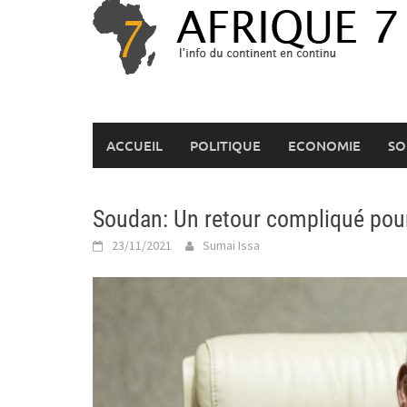
Skip
to
content
ACCUEIL
POLITIQUE
ECONOMIE
SO
Soudan: Un retour compliqué pou
23/11/2021
Sumai Issa