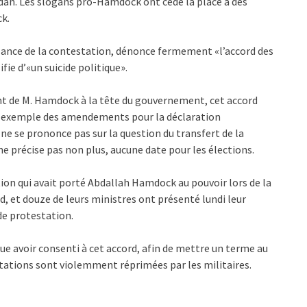
udan. Les slogans pro-Hamdock ont cédé la place à des
k.
 lance de la contestation, dénonce fermement «l’accord des
ifie d’«un suicide politique».
ent de M. Hamdock à la tête du gouvernement, cet accord
r exemple des amendements pour la déclaration
 ne se prononce pas sur la question du transfert de la
ne précise pas non plus, aucune date pour les élections.
tion qui avait porté Abdallah Hamdock au pouvoir lors de la
, et douze de leurs ministres ont présenté lundi leur
de protestation.
e avoir consenti à cet accord, afin de mettre un terme au
stations sont violemment réprimées par les militaires.