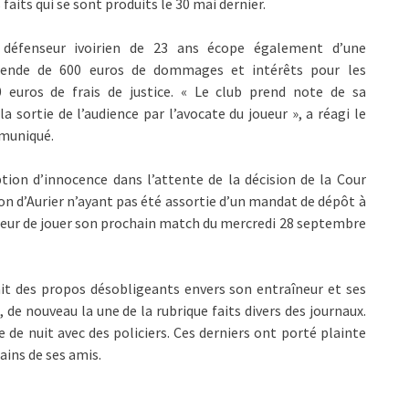
 faits qui se sont produits le 30 mai dernier.
 défenseur ivoirien de 23 ans écope également d’une
ende de 600 euros de dommages et intérêts pour les
0 euros de frais de justice. « Le club prend note de sa
sortie de l’audience par l’avocate du joueur », a réagi le
mmuniqué.
tion d’innocence dans l’attente de la décision de la Cour
ion d’Aurier n’ayant pas été assortie d’un mandat de dépôt à
 joueur de jouer son prochain match du mercredi 28 septembre
nait des propos désobligeants envers son entraîneur et ses
, de nouveau la une de la rubrique faits divers des journaux.
e de nuit avec des policiers. Ces derniers ont porté plainte
ains de ses amis.