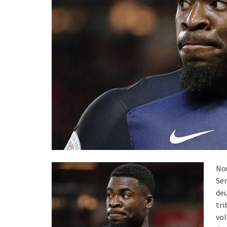
Nou
Ser
de
tr
vol