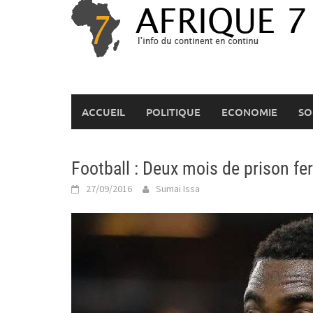
Skip
to
content
ACCUEIL
POLITIQUE
ECONOMIE
SO
Football : Deux mois de prison fe
27/09/2016
Sumai Issa