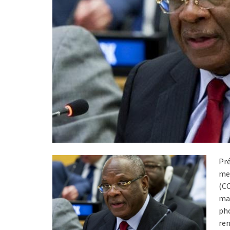
Pr
me
(CO
ma
ph
ren