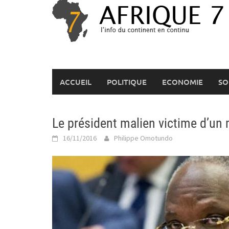
Skip
to
content
ACCUEIL
POLITIQUE
ECONOMIE
SO
Le président malien victime d’un
16/11/2016
Philippe Omotundo