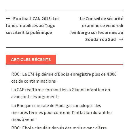
Post
Football-CAN 2013: Les
Le Conseil de sécurité
navigation
fonds mobilisés au Togo
examine ce vendredi
suscitent la polémique
l’embargo sur les armes au
Soudan du Sud
ARTICLES RÉCENTS
RDC : La 17è épidémie d’Ebola enregistre plus de 4.000
cas de contaminations
La CAF réaffirme son soutien à Gianni Infantino en
avançant ses arguments
La Banque centrale de Madagascar adopte des
mesures fermes pour contenir l’inflation durant les
mois à venir
RDC : Ebola circulait depuis des mois avant d’être