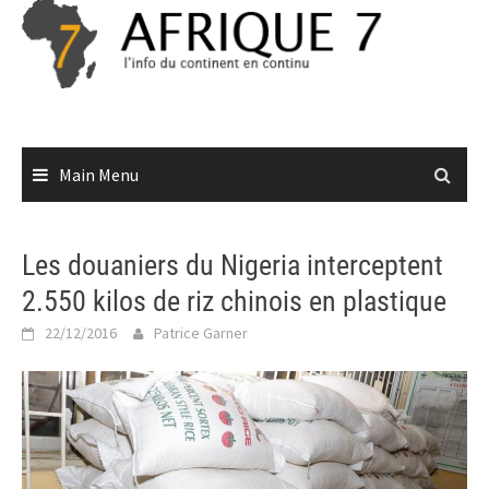
Skip
to
content
Main Menu
Les douaniers du Nigeria interceptent
2.550 kilos de riz chinois en plastique
22/12/2016
Patrice Garner