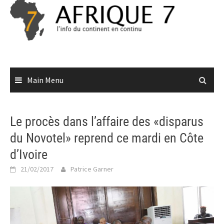
Skip
to
content
Main Menu
Le procès dans l’affaire des «disparus
du Novotel» reprend ce mardi en Côte
d’Ivoire
21/02/2017
Patrice Garner