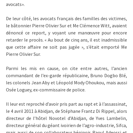
avocats».
De leur côté, les avocats français des familles des victimes,
le bâtonnier Pierre Olivier Sur et Me Clémence Witt, avaient
dénoncé ce report, y voyant une manœuvre pour encore
retarder le procès. « Au bout de cinq ans, il est inadmissible
que cette affaire ne soit pas jugée », s’était emporté Me
Pierre Olivier Sur.
Parmi les mis en cause, on cite entre autres, l’ancien
commandant de l’ex-garde républicaine, Bruno Dogbo Blé,
les colonels Jean Aby et Léopold Mody Ohoukou, mais aussi
Osée Loguey, ex-commissaire de police.
Il leur est reproché d’avoir pris part au rapt et à l’assassinat,
le 4 avril 2011 à Abidjan, de Stéphane Frantz Di Rippel, alors
directeur de l’hôtel Novotel d’Abidjan, de Yves Lambelin,
directeur général du géant ivoirien de l’agro-industrie, Sifca,
mais aussi de son collaborateur béninois Raoul Adeossi et