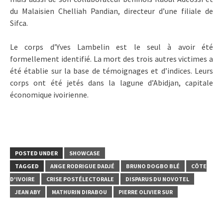
du Malaisien Chelliah Pandian, directeur d’une filiale de
Sifca.
Le corps d’Yves Lambelin est le seul à avoir été
formellement identifié. La mort des trois autres victimes a
été établie sur la base de témoignages et d’indices. Leurs
corps ont été jetés dans la lagune d’Abidjan, capitale
économique ivoirienne.
POSTED UNDER
SHOWCASE
TAGGED
ANGE RODRIGUE DADJÉ
BRUNO DOGBO BLÉ
CÔTE
D'IVOIRE
CRISE POSTÉLECTORALE
DISPARUS DU NOVOTEL
JEAN ABY
MATHURIN DIRABOU
PIERRE OLIVIER SUR