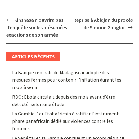
Post
Kinshasa n’ouvrira pas
Reprise à Abidjan du procès
navigation
d’enquête sur les présumées
de Simone Gbagbo
exactions de son armée
ARTICLES RÉCENTS
La Banque centrale de Madagascar adopte des
mesures fermes pour contenir l’inflation durant les
mois à venir
RDC : Ebola circulait depuis des mois avant d’être
détecté, selon une étude
La Gambie, 1er Etat africain à ratifier l’instrument
phare panafricain dédié aux violences contre les
femmes
Le Sénégal et la Gambie concluent un accord définitif