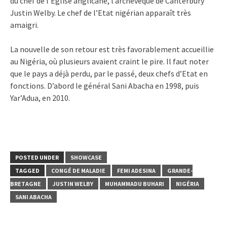
du chef de l’Eglise anglicane, l’archevêque de Canterbury
Justin Welby. Le chef de l’Etat nigérian apparaît très
amaigri.
La nouvelle de son retour est très favorablement accueillie
au Nigéria, où plusieurs avaient craint le pire. Il faut noter
que le pays a déjà perdu, par le passé, deux chefs d’Etat en
fonctions. D’abord le général Sani Abacha en 1998, puis
Yar’Adua, en 2010.
POSTED UNDER
SHOWCASE
TAGGED
CONGÉ DE MALADIE
FEMI ADESINA
GRANDE-
BRETAGNE
JUSTIN WELBY
MUHAMMADU BUHARI
NIGÉRIA
SANI ABACHA