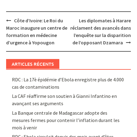
Post
Côte d’Ivoire: Le Roi du
Les diplomates à Harare
navigation
Maroc inaugure un centre de
réclament des avancés dans
formation en médecine
l’enquête sur la disparition
d’urgence à Yopougon
de l’opposant Dzamara
ARTICLES RÉCENTS
RDC : La 17è épidémie d’Ebola enregistre plus de 4.000
cas de contaminations
La CAF réaffirme son soutien à Gianni Infantino en
avançant ses arguments
La Banque centrale de Madagascar adopte des
mesures fermes pour contenir l’inflation durant les
mois à venir
RDC : Ebola circulait depuis des mois avant d’être