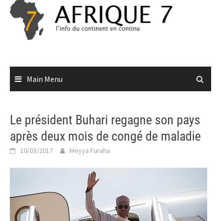
Skip
to
content
Main Menu
Le président Buhari regagne son pays
après deux mois de congé de maladie
10/03/2017
Meyya Furaha