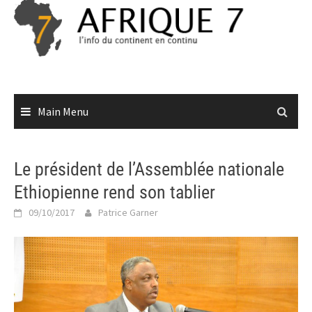
Skip
to
content
Main Menu
Le président de l’Assemblée nationale
Ethiopienne rend son tablier
09/10/2017
Patrice Garner