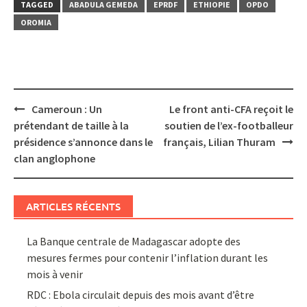
TAGGED
ABADULA GEMEDA
EPRDF
ETHIOPIE
OPDO
OROMIA
Post
Cameroun : Un
Le front anti-CFA reçoit le
navigation
prétendant de taille à la
soutien de l’ex-footballeur
présidence s’annonce dans le
français, Lilian Thuram
clan anglophone
ARTICLES RÉCENTS
La Banque centrale de Madagascar adopte des
mesures fermes pour contenir l’inflation durant les
mois à venir
RDC : Ebola circulait depuis des mois avant d’être