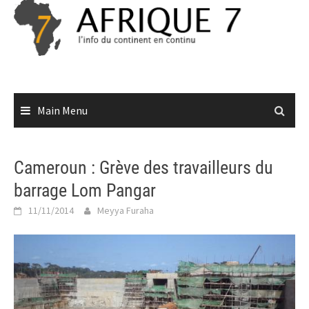
Skip
to
content
Main Menu
Cameroun : Grève des travailleurs du
barrage Lom Pangar
11/11/2014
Meyya Furaha