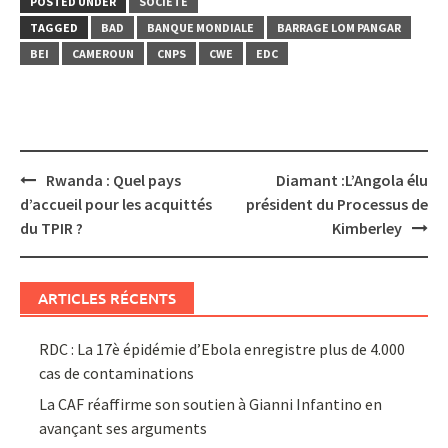
POSTED UNDER
SOCIÉTÉ
TAGGED
BAD
BANQUE MONDIALE
BARRAGE LOM PANGAR
BEI
CAMEROUN
CNPS
CWE
EDC
Post
Rwanda : Quel pays
Diamant :L’Angola élu
navigation
d’accueil pour les acquittés
président du Processus de
du TPIR ?
Kimberley
ARTICLES RÉCENTS
RDC : La 17è épidémie d’Ebola enregistre plus de 4.000
cas de contaminations
La CAF réaffirme son soutien à Gianni Infantino en
avançant ses arguments