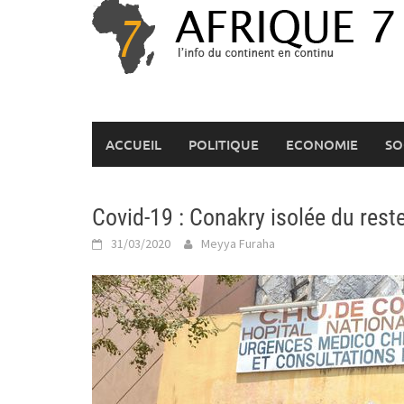
Skip
to
content
ACCUEIL
POLITIQUE
ECONOMIE
SO
Covid-19 : Conakry isolée du rest
31/03/2020
Meyya Furaha