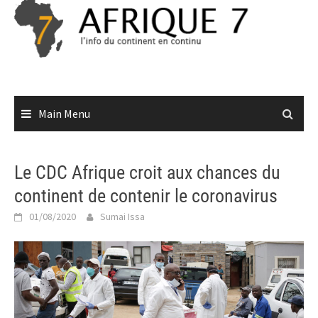
Skip
to
content
Main Menu
Le CDC Afrique croit aux chances du
continent de contenir le coronavirus
01/08/2020
Sumai Issa