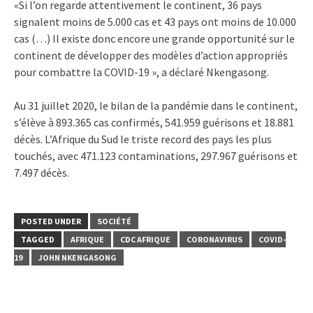
«Si l’on regarde attentivement le continent, 36 pays
signalent moins de 5.000 cas et 43 pays ont moins de 10.000
cas (…) Il existe donc encore une grande opportunité sur le
continent de développer des modèles d’action appropriés
pour combattre la COVID-19 », a déclaré Nkengasong.
Au 31 juillet 2020, le bilan de la pandémie dans le continent,
s’élève à 893.365 cas confirmés, 541.959 guérisons et 18.881
décès. L’Afrique du Sud le triste record des pays les plus
touchés, avec 471.123 contaminations, 297.967 guérisons et
7.497 décès.
POSTED UNDER
SOCIÉTÉ
TAGGED
AFRIQUE
CDC AFRIQUE
CORONAVIRUS
COVID-
19
JOHN NKENGASONG