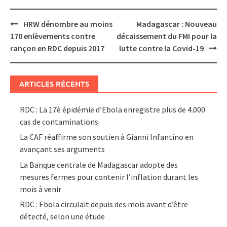
Post
HRW dénombre au moins
Madagascar : Nouveau
navigation
170 enlèvements contre
décaissement du FMI pour la
rançon en RDC depuis 2017
lutte contre la Covid-19
ARTICLES RÉCENTS
RDC : La 17è épidémie d’Ebola enregistre plus de 4.000
cas de contaminations
La CAF réaffirme son soutien à Gianni Infantino en
avançant ses arguments
La Banque centrale de Madagascar adopte des
mesures fermes pour contenir l’inflation durant les
mois à venir
RDC : Ebola circulait depuis des mois avant d’être
détecté, selon une étude