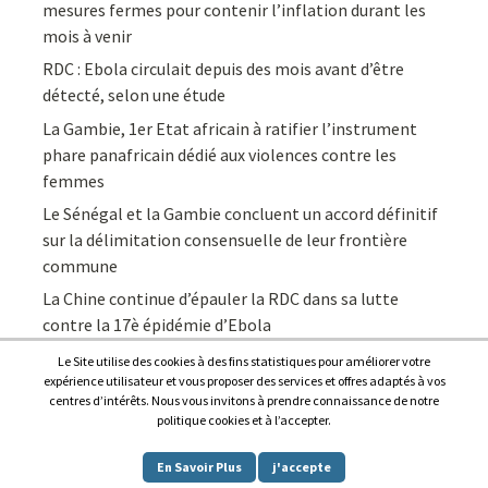
mesures fermes pour contenir l’inflation durant les
mois à venir
RDC : Ebola circulait depuis des mois avant d’être
détecté, selon une étude
La Gambie, 1er Etat africain à ratifier l’instrument
phare panafricain dédié aux violences contre les
femmes
Le Sénégal et la Gambie concluent un accord définitif
sur la délimitation consensuelle de leur frontière
commune
La Chine continue d’épauler la RDC dans sa lutte
contre la 17è épidémie d’Ebola
Le Site utilise des cookies à des fins statistiques pour améliorer votre
expérience utilisateur et vous proposer des services et offres adaptés à vos
centres d’intérêts. Nous vous invitons à prendre connaissance de notre
politique cookies et à l’accepter.
Copyright © 2026
Afrique7, l’info du continent en continu
.
En Savoir Plus
j'accepte
Proudly powered by
WordPress
.
|
Theme: Awaken by
ThemezHut
.