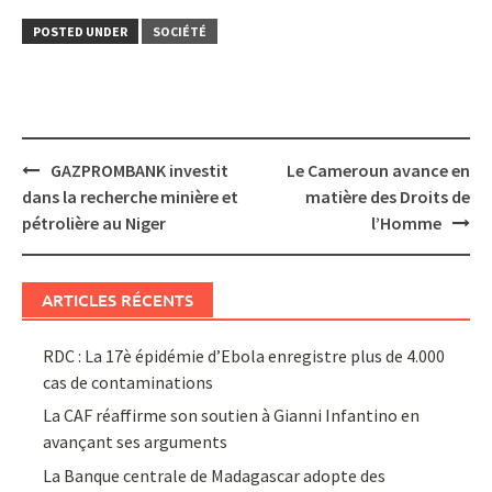
POSTED UNDER
SOCIÉTÉ
Post
GAZPROMBANK investit
Le Cameroun avance en
navigation
dans la recherche minière et
matière des Droits de
pétrolière au Niger
l’Homme
ARTICLES RÉCENTS
RDC : La 17è épidémie d’Ebola enregistre plus de 4.000
cas de contaminations
La CAF réaffirme son soutien à Gianni Infantino en
avançant ses arguments
La Banque centrale de Madagascar adopte des