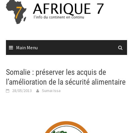
Skip
to
content
Main Menu
Somalie : préserver les acquis de
l’amélioration de la sécurité alimentaire
28/05/2013
Sumai Issa