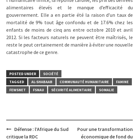
l’humanitaire limité, la réponse tardive, les prix des denrées
alimentaires élevés et le manque d’efficacité du
gouvernement. Elle a en partie été la raison d’un taux de
mortalité de 9% tout âge confondu et de 17.6% chez les
enfants de moins de cinq ans entre octobre 2010 et avril
2012. Si les facteurs naturels ne peuvent être maîtrisés, le
reste le peut certainement de manière à éviter une nouvelle
catastrophe de ce genre.
POSTED UNDER
SOCIÉTÉ
TAGGED
AL-SHABAAB
COMMUNAUTÉ HUMANITAIRE
FAMINE
FEWSNET
FSNAU
SÉCURITÉ ALIMENTAIRE
SOMALIE
Post
Défense : l’Afrique du Sud
Pour une transformation
navigation
critique la RDC
économique de fond du