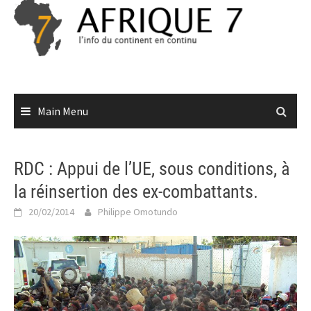
Skip
to
content
Main Menu
RDC : Appui de l’UE, sous conditions, à
la réinsertion des ex-combattants.
20/02/2014
Philippe Omotundo