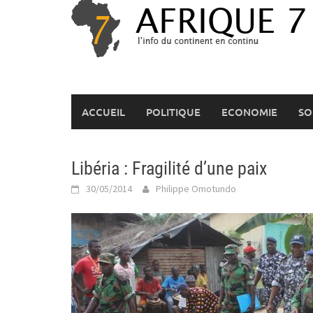
Skip
to
content
ACCUEIL
POLITIQUE
ECONOMIE
SO
Libéria : Fragilité d’une paix
30/05/2014
Philippe Omotundo