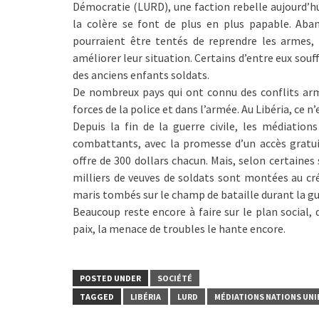
Démocratie (LURD), une faction rebelle aujourd’hui
la colère se font de plus en plus papable. Aban
pourraient être tentés de reprendre les armes
améliorer leur situation. Certains d’entre eux souf
des anciens enfants soldats.
De nombreux pays qui ont connu des conflits arm
forces de la police et dans l’armée. Au Libéria, ce n’e
Depuis la fin de la guerre civile, les médiatio
combattants, avec la promesse d’un accès gratui
offre de 300 dollars chacun. Mais, selon certaines
milliers de veuves de soldats sont montées au cr
maris tombés sur le champ de bataille durant la gu
Beaucoup reste encore à faire sur le plan social, 
paix, la menace de troubles le hante encore.
POSTED UNDER
SOCIÉTÉ
TAGGED
LIBÉRIA
LURD
MÉDIATIONS NATIONS UNI