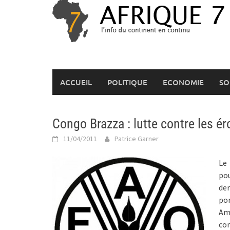
Skip
to
content
ACCUEIL
POLITIQUE
ECONOMIE
SO
Congo Brazza : lutte contre les é
11/04/2011
Patrice Garner
Le
pou
der
po
Am
con