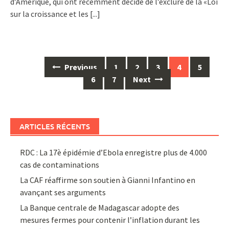
d’Amérique, qui ont récemment décidé de l’exclure de la «Loi
sur la croissance et les
[...]
Posts
Previous
1
2
3
4
5
navigation
6
7
Next
ARTICLES RÉCENTS
RDC : La 17è épidémie d’Ebola enregistre plus de 4.000
cas de contaminations
La CAF réaffirme son soutien à Gianni Infantino en
avançant ses arguments
La Banque centrale de Madagascar adopte des
mesures fermes pour contenir l’inflation durant les