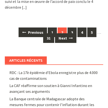
suivi et la mise en œuvre de l’accord de paix conclu le 4
décembre
[...]
Posts
Previous
1
2
3
4
5
…
navigation
31
Next
ARTICLES RÉCENTS
RDC : La 17è épidémie d’Ebola enregistre plus de 4.000
cas de contaminations
La CAF réaffirme son soutien à Gianni Infantino en
avançant ses arguments
La Banque centrale de Madagascar adopte des
mesures fermes pour contenir l’inflation durant les