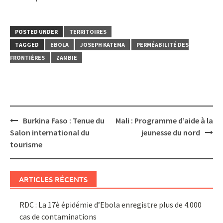
POSTED UNDER
TERRITOIRES
TAGGED
EBOLA
JOSEPH KATEMA
PERMÉABILITÉ DES
FRONTIÈRES
ZAMBIE
Post
Burkina Faso : Tenue du
Mali : Programme d’aide à la
navigation
Salon international du
jeunesse du nord
tourisme
ARTICLES RÉCENTS
RDC : La 17è épidémie d’Ebola enregistre plus de 4.000
cas de contaminations