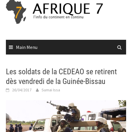
Skip
to
content
Main Menu
Les soldats de la CEDEAO se retirent
dès vendredi de la Guinée-Bissau
26/04/2017
Sumai Issa