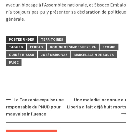
avec un blocage à l’Assemblée nationale, et Sissoco Embalo
n’a toujours pas pu y présenter sa déclaration de politique
générale.
POSTED UNDER
TERRITOIRES
TAGGED
CEDEAO
DOMINGOS SIMOES PEREIRA
ECOMIB
GUINÉE BISSAU
JOSÉ MARIO VAZ
MARCEL ALAIN DE SOUZA
PAIGC
Post
La Tanzanie expulse une
Une maladie inconnue au
navigation
responsable du PNUD pour
Liberia a fait déjà huit morts
mauvaise influence