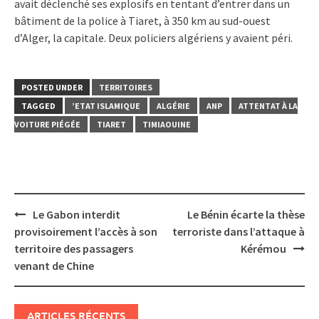
avait déclenché ses explosifs en tentant d’entrer dans un
bâtiment de la police à Tiaret, à 350 km au sud-ouest
d’Alger, la capitale. Deux policiers algériens y avaient péri.
POSTED UNDER
TERRITOIRES
TAGGED
’ETAT ISLAMIQUE
ALGÉRIE
ANP
ATTENTAT À LA
VOITURE PIÉGÉE
TIARET
TIMIAOUINE
Post
Le Gabon interdit
Le Bénin écarte la thèse
navigation
provisoirement l’accès à son
terroriste dans l’attaque à
territoire des passagers
Kérémou
venant de Chine
ARTICLES RÉCENTS