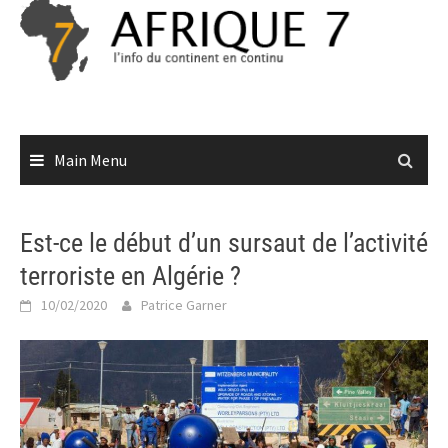
Skip
to
content
Main Menu
Est-ce le début d’un sursaut de l’activité
terroriste en Algérie ?
10/02/2020
Patrice Garner