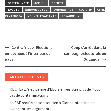
POSTED UNDER
ACCUEIL
SOCIÉTÉ
TAGGED
AFRIQUE DU SUD
CORONAVIRUS
COVID-19
CYRIL
RAMAPHOSA
NOUVELLE VARIANTE
ROYAUME UNI
Post
Centrafrique : Elections
Coup d’arrêt dans la
navigation
empêchées à l’intérieur du
campagne électorale en
pays
Ouganda
ARTICLES RÉCENTS
RDC : La 17è épidémie d’Ebola enregistre plus de 4.000
cas de contaminations
La CAF réaffirme son soutien à Gianni Infantino en
avançant ses arguments