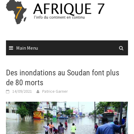
Skip
to
content
Main Menu
Des inondations au Soudan font plus
de 80 morts
14/09/2021
Patrice Garner