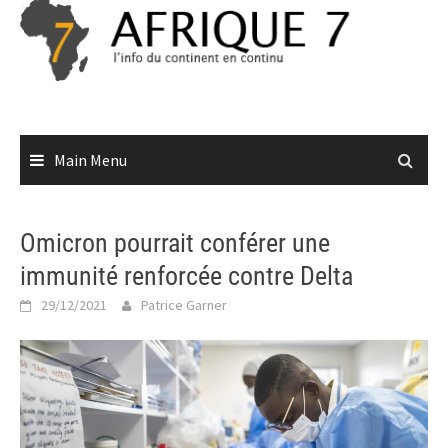
Skip
to
content
Main Menu
Omicron pourrait conférer une
immunité renforcée contre Delta
29/12/2021
Patrice Garner