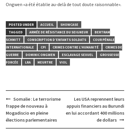
Ongwen «a été établie au-delà de tout doute raisonnable».
POSTED UNDER
ACCUEIL
SHOWCASE
TAGGED
ARMÉE DE RÉSISTANCE DU SEIGNEUR
BERTRAM
SCHMITT
CONSCRIPTION D’ENFANTS SOLDATS
COUR PÉNALE
INTERNATIONALE
CPI
CRIMES CONTRE L’HUMANITÉ
CRIMES DE
GUERRE
DOMINIC ONGWEN
ESCLAVAGE SEXUEL
GROSSESSE
FORCÉE
LRA
MEURTRE
VIOL
Post
Somalie : Le terrorisme
Les USA reprennent leurs
navigation
frappe de nouveau à
appuis financiers au Burundi
Mogadiscio en pleine
en lui accordant 400 millions
élections parlementaires
de dollars