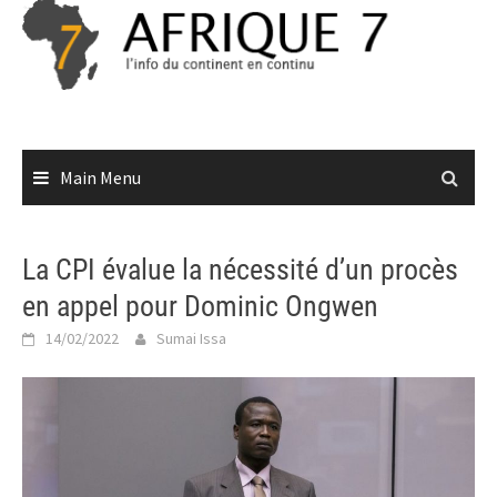
Skip
to
content
Main Menu
La CPI évalue la nécessité d’un procès
en appel pour Dominic Ongwen
14/02/2022
Sumai Issa