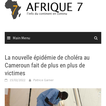
Skip
to
content
Main Menu
La nouvelle épidémie de choléra au
Cameroun fait de plus en plus de
victimes
15/02/2022
Patrice Garner