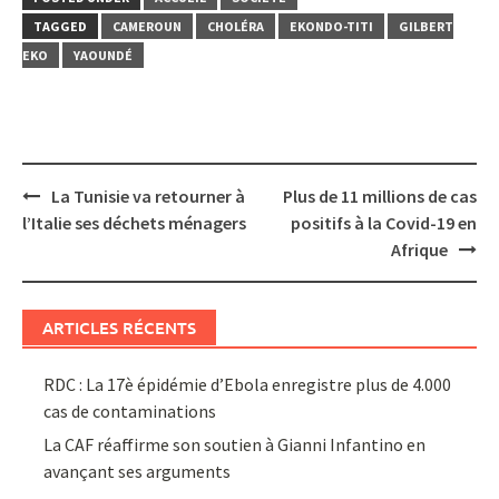
TAGGED
CAMEROUN
CHOLÉRA
EKONDO-TITI
GILBERT
EKO
YAOUNDÉ
Post
La Tunisie va retourner à
Plus de 11 millions de cas
navigation
l’Italie ses déchets ménagers
positifs à la Covid-19 en
Afrique
ARTICLES RÉCENTS
RDC : La 17è épidémie d’Ebola enregistre plus de 4.000
cas de contaminations
La CAF réaffirme son soutien à Gianni Infantino en
avançant ses arguments