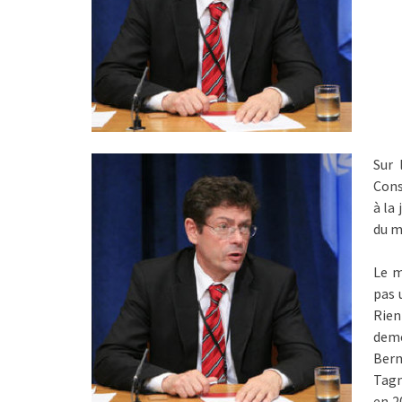
Sur 
Cons
à la
du m
Le m
pas 
Rien
deme
Bern
Tagm
en 2