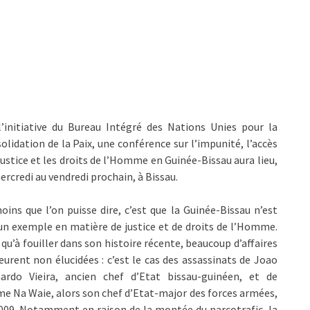
l’initiative du Bureau Intégré des Nations Unies pour la
olidation de la Paix, une conférence sur l’impunité, l’accès
 justice et les droits de l’Homme en Guinée-Bissau aura lieu,
ercredi au vendredi prochain, à Bissau.
oins que l’on puisse dire, c’est que la Guinée-Bissau n’est
un exemple en matière de justice et de droits de l’Homme.
 qu’à fouiller dans son histoire récente, beaucoup d’affaires
urent non élucidées : c’est le cas des assassinats de Joao
ardo Vieira, ancien chef d’Etat bissau-guinéen, et de
e Na Waie, alors son chef d’Etat-major des forces armées,
009. Notamment en raison de la montée du narcotrafic, la