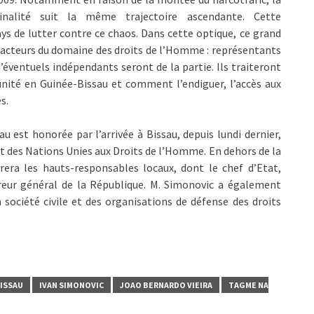
minalité suit la même trajectoire ascendante. Cette
ys de lutter contre ce chaos. Dans cette optique, ce grand
s acteurs du domaine des droits de l’Homme : représentants
d’éventuels indépendants seront de la partie. Ils traiteront
unité en Guinée-Bissau et comment l’endiguer, l’accès aux
s.
u est honorée par l’arrivée à Bissau, depuis lundi dernier,
int des Nations Unies aux Droits de l’Homme. En dehors de la
trera les hauts-responsables locaux, dont le chef d’Etat,
eur général de la République. M. Simonovic a également
 société civile et des organisations de défense des droits
ISSAU
IVAN SIMONOVIC
JOAO BERNARDO VIEIRA
TAGME NA