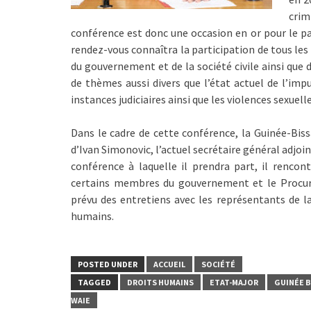
cri
conférence est donc une occasion en or pour le pa
rendez-vous connaîtra la participation de tous le
du gouvernement et de la société civile ainsi que 
de thèmes aussi divers que l’état actuel de l’imp
instances judiciaires ainsi que les violences sexuelle
Dans le cadre de cette conférence, la Guinée-Bissa
d’Ivan Simonovic, l’actuel secrétaire général adjo
conférence à laquelle il prendra part, il rencon
certains membres du gouvernement et le Procur
prévu des entretiens avec les représentants de la
humains.
POSTED UNDER
ACCUEIL
SOCIÉTÉ
TAGGED
DROITS HUMAINS
ETAT-MAJOR
GUINÉE B
WAIE