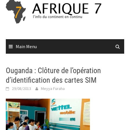
Skip
to
content
Main Menu
Ouganda : Clôture de l’opération
d’identification des cartes SIM
29/08/2013
Meyya Furaha