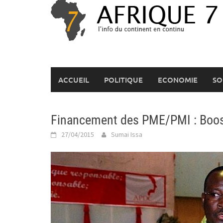
Skip
to
content
ACCUEIL
POLITIQUE
ECONOMIE
SO
Financement des PME/PMI : Booste
27/04/2015
Sumai Issa