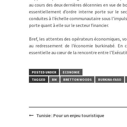
au cours des deux dernières décennies en vue de b
essentiellement d’ordre interne porte sur le se
conduites à l’échelle communautaire sous l’impulsi
porte quant à elle sur le secteur financier.
Bref, les attentes des opérateurs économiques, 
au redressement de l’économie burkinabé. En c
essentielle au cœur de la rencontre entre l’Exécutif
POSTED UNDER
ECONOMIE
TAGGED
BM
BRETTON WOODS
BURKINA-FASO
Post
Tunisie : Pour un enjeu touristique
navigation