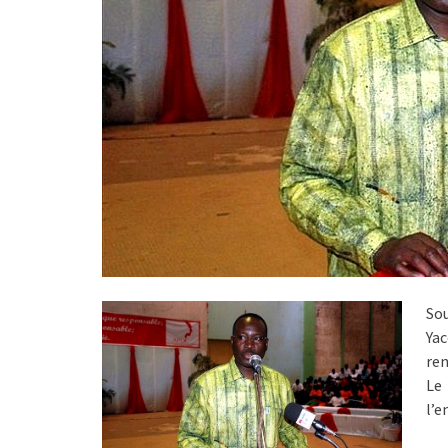
So
Ya
ren
Le
l’e