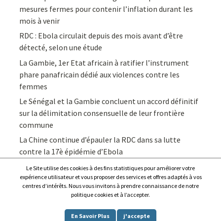
mesures fermes pour contenir l’inflation durant les
mois à venir
RDC : Ebola circulait depuis des mois avant d’être
détecté, selon une étude
La Gambie, 1er Etat africain à ratifier l’instrument
phare panafricain dédié aux violences contre les
femmes
Le Sénégal et la Gambie concluent un accord définitif
sur la délimitation consensuelle de leur frontière
commune
La Chine continue d’épauler la RDC dans sa lutte
contre la 17è épidémie d’Ebola
Le Site utilise des cookies à des fins statistiques pour améliorer votre
expérience utilisateur et vous proposer des services et offres adaptés à vos
centres d’intérêts. Nous vous invitons à prendre connaissance de notre
politique cookies et à l’accepter.
Copyright © 2026
Afrique7, l’info du continent en continu
.
En Savoir Plus
j'accepte
Proudly powered by
WordPress
.
|
Theme: Awaken by
ThemezHut
.