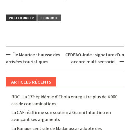
POSTED UNDER
ECONOMIE
Post
Île Maurice : Hausse des
CEDEAO-Inde : signature d’un
navigation
arrivées touristiques
accord multisectoriel.
ARTICLES RÉCENTS
RDC : La 17è épidémie d’Ebola enregistre plus de 4.000
cas de contaminations
La CAF réaffirme son soutien à Gianni Infantino en
avançant ses arguments
La Banque centrale de Madagascar adopte des