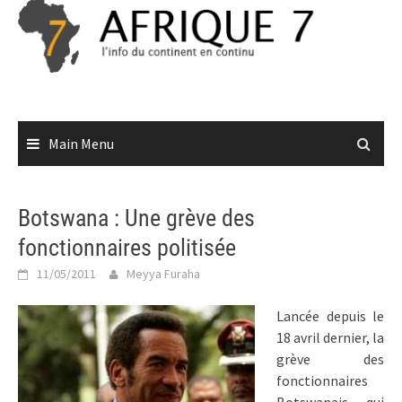
Skip
to
content
Main Menu
Botswana : Une grève des
fonctionnaires politisée
11/05/2011
Meyya Furaha
Lancée depuis le
18 avril dernier, la
grève des
fonctionnaires