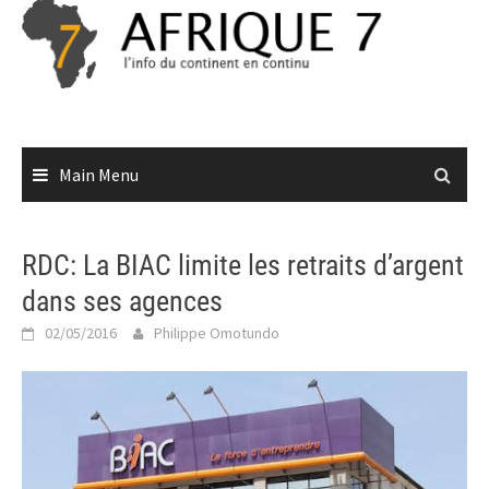
Skip
to
content
Main Menu
RDC: La BIAC limite les retraits d’argent
dans ses agences
02/05/2016
Philippe Omotundo