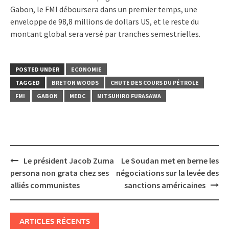
Gabon, le FMI déboursera dans un premier temps, une
enveloppe de 98,8 millions de dollars US, et le reste du
montant global sera versé par tranches semestrielles.
POSTED UNDER
ECONOMIE
TAGGED
BRETON WOODS
CHUTE DES COURS DU PÉTROLE
FMI
GABON
MEDC
MITSUHIRO FURASAWA
Post
Le président Jacob Zuma
Le Soudan met en berne les
navigation
persona non grata chez ses
négociations sur la levée des
alliés communistes
sanctions américaines
ARTICLES RÉCENTS