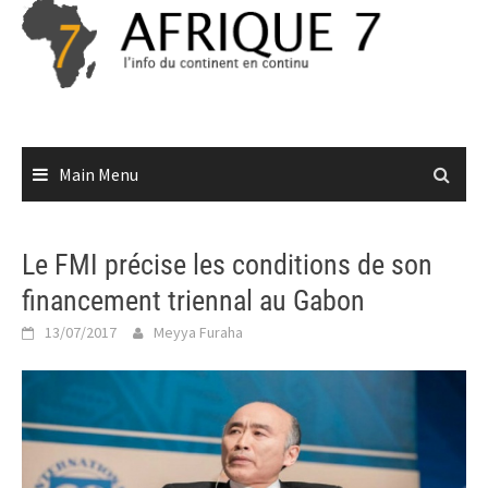
Skip
to
content
Main Menu
Le FMI précise les conditions de son
financement triennal au Gabon
13/07/2017
Meyya Furaha