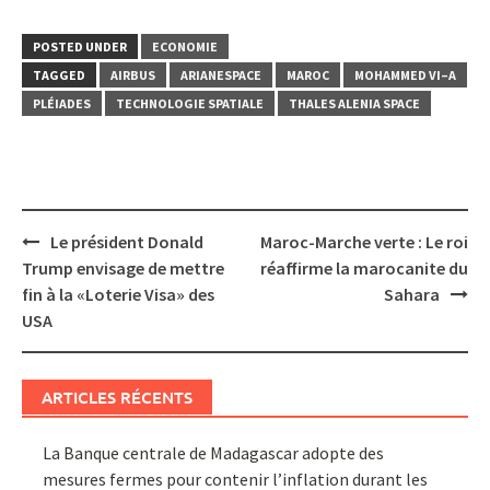
POSTED UNDER
ECONOMIE
TAGGED
AIRBUS
ARIANESPACE
MAROC
MOHAMMED VI–A
PLÉIADES
TECHNOLOGIE SPATIALE
THALES ALENIA SPACE
Post
Le président Donald
Maroc-Marche verte : Le roi
navigation
Trump envisage de mettre
réaffirme la marocanite du
fin à la «Loterie Visa» des
Sahara
USA
ARTICLES RÉCENTS
La Banque centrale de Madagascar adopte des
mesures fermes pour contenir l’inflation durant les