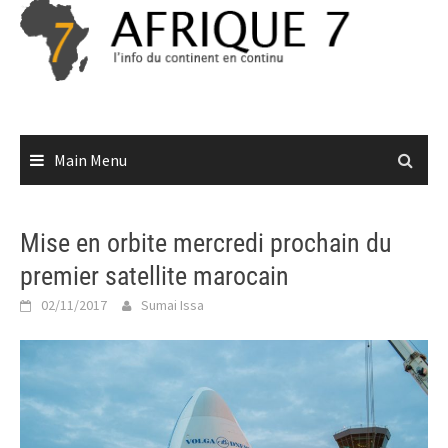
Skip
to
content
Main Menu
Mise en orbite mercredi prochain du
premier satellite marocain
02/11/2017
Sumai Issa