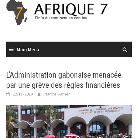
Skip
to
content
Main Menu
L’Administration gabonaise menacée
par une grève des régies financières
22/11/2018
Patrice Garner