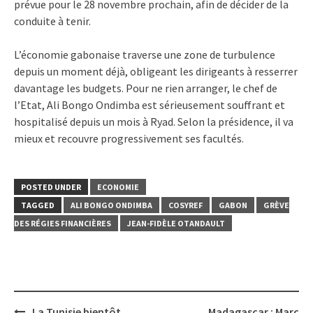
prévue pour le 28 novembre prochain, afin de décider de la
conduite à tenir.
L’économie gabonaise traverse une zone de turbulence
depuis un moment déjà, obligeant les dirigeants à resserrer
davantage les budgets. Pour ne rien arranger, le chef de
l’Etat, Ali Bongo Ondimba est sérieusement souffrant et
hospitalisé depuis un mois à Ryad. Selon la présidence, il va
mieux et recouvre progressivement ses facultés.
POSTED UNDER
ECONOMIE
TAGGED
ALI BONGO ONDIMBA
COSYREF
GABON
GRÈVE
DES RÉGIES FINANCIÈRES
JEAN-FIDÈLE OTANDAULT
Post
La Tunisie bientôt
Madagascar : Marc