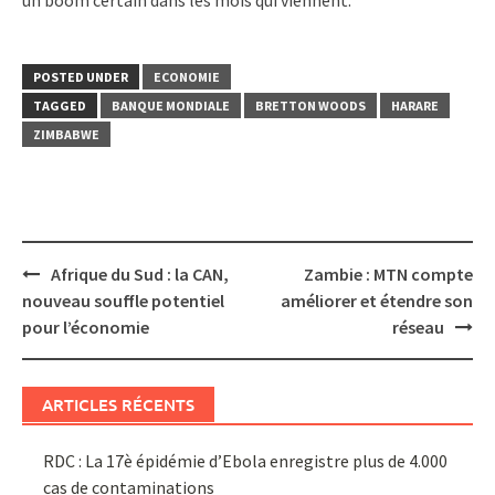
POSTED UNDER
ECONOMIE
TAGGED
BANQUE MONDIALE
BRETTON WOODS
HARARE
ZIMBABWE
Post
Afrique du Sud : la CAN,
Zambie : MTN compte
navigation
nouveau souffle potentiel
améliorer et étendre son
pour l’économie
réseau
ARTICLES RÉCENTS
RDC : La 17è épidémie d’Ebola enregistre plus de 4.000
cas de contaminations