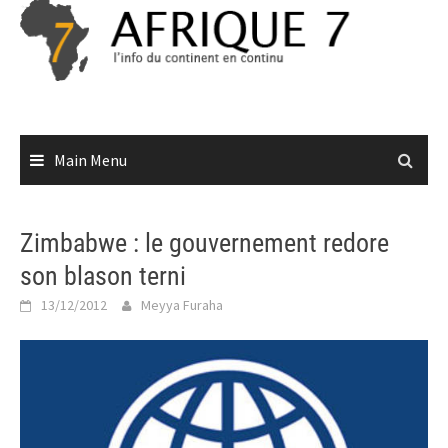
Skip
to
content
Main Menu
Zimbabwe : le gouvernement redore
son blason terni
13/12/2012
Meyya Furaha