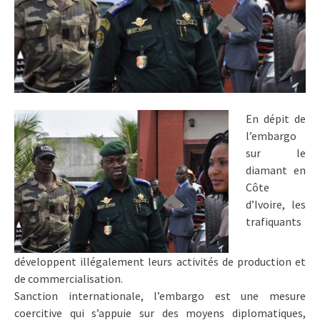
En dépit de
l’embargo
sur le
diamant en
Côte
d’Ivoire, les
trafiquants
développent illégalement leurs activités de production et
de commercialisation.
Sanction internationale, l’embargo est une mesure
coercitive qui s’appuie sur des moyens diplomatiques,