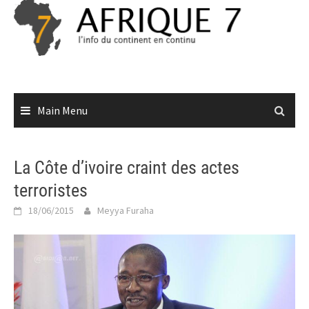
Skip
to
content
Main Menu
La Côte d’ivoire craint des actes
terroristes
18/06/2015
Meyya Furaha