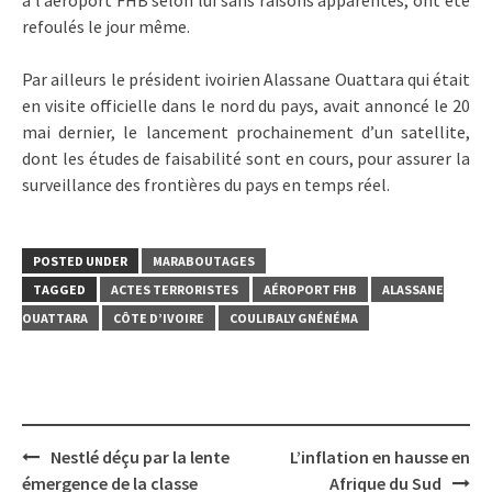
refoulés le jour même.
Par ailleurs le président ivoirien Alassane Ouattara qui était
en visite officielle dans le nord du pays, avait annoncé le 20
mai dernier, le lancement prochainement d’un satellite,
dont les études de faisabilité sont en cours, pour assurer la
surveillance des frontières du pays en temps réel.
POSTED UNDER
MARABOUTAGES
TAGGED
ACTES TERRORISTES
AÉROPORT FHB
ALASSANE
OUATTARA
CÔTE D’IVOIRE
COULIBALY GNÉNÉMA
Post
Nestlé déçu par la lente
L’inflation en hausse en
navigation
émergence de la classe
Afrique du Sud