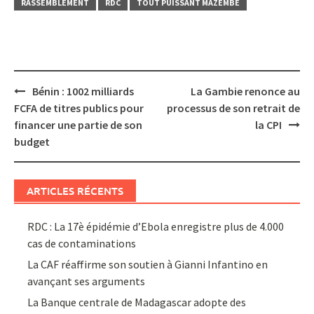
RASSEMBLEMENT
RDC
TOUT PUISSANT MAZEMBÉ
Post
Bénin : 1002 milliards
La Gambie renonce au
navigation
FCFA de titres publics pour
processus de son retrait de
financer une partie de son
la CPI
budget
ARTICLES RÉCENTS
RDC : La 17è épidémie d’Ebola enregistre plus de 4.000
cas de contaminations
La CAF réaffirme son soutien à Gianni Infantino en
avançant ses arguments
La Banque centrale de Madagascar adopte des