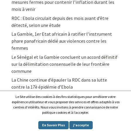
mesures fermes pour contenir l’inflation durant les
mois à venir
RDC : Ebola circulait depuis des mois avant d’être
détecté, selon une étude
La Gambie, 1er Etat africain à ratifier l’instrument
phare panafricain dédié aux violences contre les
femmes
Le Sénégal et la Gambie concluent un accord définitif
sur la délimitation consensuelle de leur frontière
commune
La Chine continue d’épauler la RDC dans sa lutte
contre la 17è épidémie d’Ebola
Le Site utilise des cookies à des fins statistiques pour améliorer votre
expérience utilisateur et vous proposer des services et offres adaptés à vos
centres d’intérêts. Nous vous invitons à prendre connaissance de notre
politique cookies et à l’accepter.
Copyright © 2026
Afrique7, l’info du continent en continu
.
En Savoir Plus
j'accepte
Proudly powered by
WordPress
.
|
Theme: Awaken by
ThemezHut
.