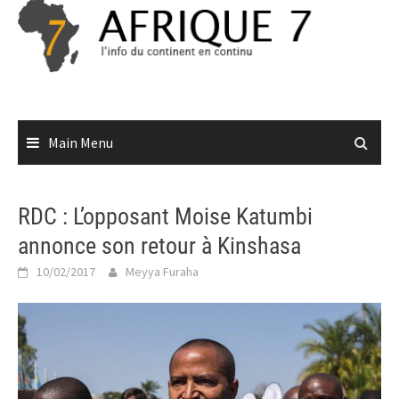
Skip
to
content
Main Menu
RDC : L’opposant Moise Katumbi
annonce son retour à Kinshasa
10/02/2017
Meyya Furaha